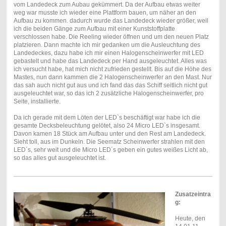
vom Landedeck zum Aubau gekümmert. Da der Aufbau etwas weiter
weg war musste ich wieder eine Plattform bauen, um näher an den
Aufbau zu kommen. dadurch wurde das Landedeck wieder größer, weil
ich die beiden Gänge zum Aufbau mit einer Kunststoffplatte
verschlossen habe. Die Reeling wieder öffnen und um den neuen Platz
platzieren. Dann machte ich mir gedanken um die Ausleuchtung des
Landedeckes, dazu habe ich mir einen Halogenscheinwerfer mit LED
gebastelt und habe das Landedeck per Hand ausgeleuchtet. Alles was
ich versucht habe, hat mich nicht zufrieden gestellt. Bis auf die Höhe des
Mastes, nun dann kammen die 2 Halogenscheinwerfer an den Mast. Nur
das sah auch nicht gut aus und ich fand das das Schiff seitlich nicht gut
ausgeleuchtet war, so das ich 2 zusätzliche Halogenscheinwerfer, pro
Seite, installierte.
Da ich gerade mit dem Löten der LED`s beschäftigt war habe ich die
gesamte Decksbeleuchtung gelötet, also 24 Micro LED`s insgesamt.
Davon kamen 18 Stück am Aufbau unter und den Rest am Landedeck.
Sieht toll, aus im Dunkeln. Die Seematz Scheinwerfer strahlen mit den
LED´s, sehr weit und die Micro LED´s geben ein gutes weißes Licht ab,
so das alles gut ausgeleuchtet ist.
Zusatzeintra
g:
Heute, den