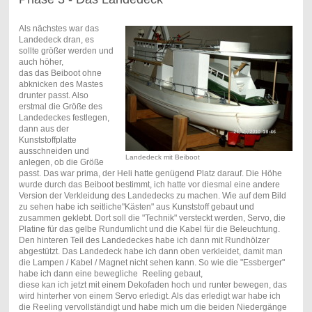
Als nächstes war das
Landedeck dran, es
sollte größer werden und
auch höher,
das das Beiboot ohne
abknicken des Mastes
drunter passt. Also
erstmal die Größe des
Landedeckes festlegen,
dann aus der
Kunststoffplatte
ausschneiden und
Landedeck mit Beiboot
anlegen, ob die Größe
passt. Das war prima, der Heli hatte genügend Platz darauf. Die Höhe
wurde durch das Beiboot bestimmt, ich hatte vor diesmal eine andere
Version der Verkleidung des Landedecks zu machen. Wie auf dem Bild
zu sehen habe ich seitliche"Kästen" aus Kunststoff gebaut und
zusammen geklebt. Dort soll die "Technik" versteckt werden, Servo, die
Platine für das gelbe Rundumlicht und die Kabel für die Beleuchtung.
Den hinteren Teil des Landedeckes habe ich dann mit Rundhölzer
abgestützt. Das Landedeck habe ich dann oben verkleidet, damit man
die Lampen / Kabel / Magnet nicht sehen kann. So wie die "Essberger"
habe ich dann eine bewegliche Reeling gebaut,
diese kan ich jetzt mit einem Dekofaden hoch und runter bewegen, das
wird hinterher von einem Servo erledigt. Als das erledigt war habe ich
die Reeling vervollständigt und habe mich um die beiden Niedergänge