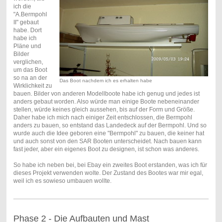
ich die
"A.Bermpohl
II" gebaut
habe. Dort
habe ich
Pläne und
Bilder
verglichen,
um das Boot
so na an der
Das Boot nachdem ich es erhalten habe
Wirklichkeit zu
bauen. Bilder von anderen Modellboote habe ich genug und jedes ist
anders gebaut worden. Also würde man einige Boote nebeneinander
stellen, würde keines gleich aussehen, bis auf der Form und Größe.
Daher habe ich mich nach einiger Zeit entschlossen, die Bermpohl
anders zu bauen, so entstand das Landedeck auf der Bermpohl. Und so
wurde auch die Idee geboren eine "Bermpohl" zu bauen, die keiner hat
und auch sonst von den SAR Booten unterscheidet. Nach bauen kann
fast jeder, aber ein eigenes Boot zu designen, ist schon was anderes.
So habe ich neben bei, bei Ebay ein zweites Boot erstanden, was ich für
dieses Projekt verwenden wolte. Der Zustand des Bootes war mir egal,
weil ich es sowieso umbauen wollte.
Phase 2 - Die Aufbauten und Mast