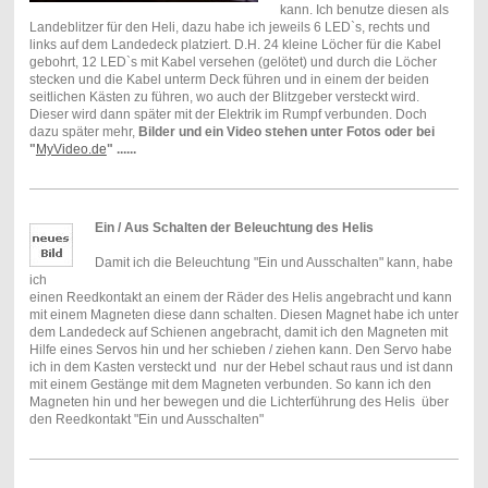
kann. Ich benutze diesen als
Landeblitzer für den Heli, dazu habe ich jeweils 6 LED`s, rechts und
links auf dem Landedeck platziert. D.H. 24 kleine Löcher für die Kabel
gebohrt, 12 LED`s mit Kabel versehen (gelötet) und durch die Löcher
stecken und die Kabel unterm Deck führen und in einem der beiden
seitlichen Kästen zu führen, wo auch der Blitzgeber versteckt wird.
Dieser wird dann später mit der Elektrik im Rumpf verbunden. Doch
dazu später mehr,
Bilder und ein Video stehen unter Fotos oder bei
"
MyVideo.de
" ......
Ein / Aus Schalten der Beleuchtung des Helis
Damit ich die Beleuchtung "Ein und Ausschalten" kann, habe
ich
einen Reedkontakt an einem der Räder des Helis angebracht und kann
mit einem Magneten diese dann schalten. Diesen Magnet habe ich unter
dem Landedeck auf Schienen angebracht, damit ich den Magneten mit
Hilfe eines Servos hin und her schieben / ziehen kann. Den Servo habe
ich in dem Kasten versteckt und nur der Hebel schaut raus und ist dann
mit einem Gestänge mit dem Magneten verbunden. So kann ich den
Magneten hin und her bewegen und die Lichterführung des Helis über
den Reedkontakt "Ein und Ausschalten"