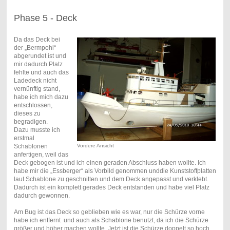
Phase 5 - Deck
Da das Deck bei
der „Bermpohl“
abgerundet ist und
mir dadurch Platz
fehlte und auch das
Ladedeck nicht
vernünftig stand,
habe ich mich dazu
entschlossen,
dieses zu
begradigen.
Dazu musste ich
erstmal
Schablonen
Vordere Ansicht
anfertigen, weil das
Deck gebogen ist und ich einen geraden Abschluss haben wollte. Ich
habe mir die „Essberger“ als Vorbild genommen unddie Kunststoffplatten
laut Schablone zu geschnitten und dem Deck angepasst und verklebt.
Dadurch ist ein komplett gerades Deck entstanden und habe viel Platz
dadurch gewonnen.
Am Bug ist das Deck so geblieben wie es war, nur die Schürze vorne
habe ich entfernt
und auch als Schablone benutzt, da ich die Schürze
größer und höher machen wollte. Jetzt ist die Schürze doppelt so hoch,