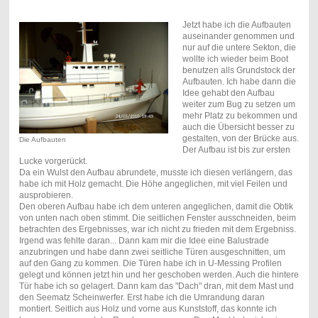
Jetzt habe ich die Aufbauten
auseinander genommen und
nur auf die untere Sekton, die
wollte ich wieder beim Boot
benutzen alls Grundstock der
Aufbauten. Ich habe dann die
Idee gehabt den Aufbau
weiter zum Bug zu setzen um
mehr Platz zu bekommen und
auch die Übersicht besser zu
gestalten, von der Brücke aus.
Die Aufbauten
Der Aufbau ist bis zur ersten
Lucke vorgerückt.
Da ein Wulst den Aufbau abrundete, musste ich diesen verlängern, das
habe ich mit Holz gemacht. Die Höhe angeglichen, mit viel Feilen und
ausprobieren.
Den oberen Aufbau habe ich dem unteren angeglichen, damit die Obtik
von unten nach oben stimmt. Die seitlichen Fenster ausschneiden, beim
betrachten des Ergebnisses, war ich nicht zu frieden mit dem Ergebniss.
Irgend was fehlte daran... Dann kam mir die Idee eine Balustrade
anzubringen und habe dann zwei seitliche Türen ausgeschnitten, um
auf den Gang zu kommen. Die Türen habe ich in U-Messing Profilen
gelegt und können jetzt hin und her geschoben werden. Auch die hintere
Tür habe ich so gelagert. Dann kam das "Dach" dran, mit dem Mast und
den Seematz Scheinwerfer. Erst habe ich die Umrandung daran
montiert. Seitlich aus Holz und vorne aus Kunststoff, das konnte ich