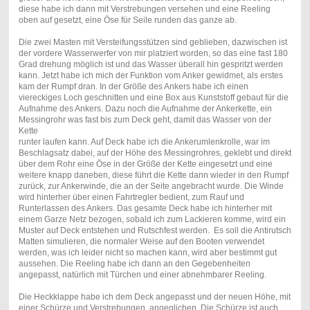
diese habe ich dann mit Verstrebungen versehen und eine Reeling
oben auf gesetzt, eine Öse für Seile runden das ganze ab.
Die zwei Masten mit Versteifungsstützen sind geblieben, dazwischen ist
der vordere Wasserwerfer von mir platziert worden, so das eine fast 180
Grad drehung möglich ist und das Wasser überall hin gespritzt werden
kann. Jetzt habe ich mich der Funktion vom Anker gewidmet, als erstes
kam der Rumpf dran. In der Größe des Ankers habe ich einen
viereckiges Loch geschnitten und eine Box aus Kunststoff gebaut für die
Aufnahme des Ankers. Dazu noch die Aufnahme der Ankerkette, ein
Messingrohr was fast bis zum Deck geht, damit das Wasser von der
Kette
runter laufen kann. Auf Deck habe ich die Ankerumlenkrolle, war im
Beschlagsatz dabei, auf der Höhe des Messingrohres, geklebt und direkt
über dem Rohr eine Öse in der Größe der Kette eingesetzt und eine
weitere knapp daneben, diese führt die Kette dann wieder in den Rumpf
zurück, zur Ankerwinde, die an der Seite angebracht wurde. Die Winde
wird hinterher über einen Fahrtregler bedient, zum Rauf und
Runterlassen des Ankers. Das gesamte Deck habe ich hinterher mit
einem Garze Netz bezogen, sobald ich zum Lackieren komme, wird ein
Muster auf Deck entstehen und Rutschfest werden.
Es soll die Antirutsch
Matten simulieren, die normaler Weise auf den Booten verwendet
werden, was ich leider nicht so machen kann, wird aber bestimmt gut
aussehen. Die Reeling habe ich dann an den Gegebenheiten
angepasst, natürlich mit Türchen und einer abnehmbarer Reeling.
Die Heckklappe habe ich dem Deck angepasst und der neuen Höhe, mit
einer Schürze und Verstrebungen, angeglichen. Die Schürze ist auch