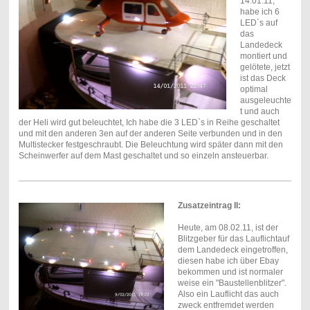
14.01.11,
habe ich 6
LED`s auf
das
Landedeck
montiert und
gelötete, jetzt
ist das Deck
optimal
ausgeleuchte
t und auch
der Heli wird gut beleuchtet, Ich habe die 3 LED`s in Reihe geschaltet
und mit den anderen 3en auf der anderen Seite verbunden und in den
Multistecker festgeschraubt. Die Beleuchtung wird später dann mit den
Scheinwerfer auf dem Mast geschaltet und so einzeln ansteuerbar.
Zusatzeintrag II:
Heute, am 08.02.11, ist der
Blitzgeber für das Lauflichtauf
dem Landedeck eingetroffen,
diesen habe ich über Ebay
bekommen und ist normaler
weise ein "Baustellenblitzer".
Also ein Lauflicht das auch
zweck entfremdet werden