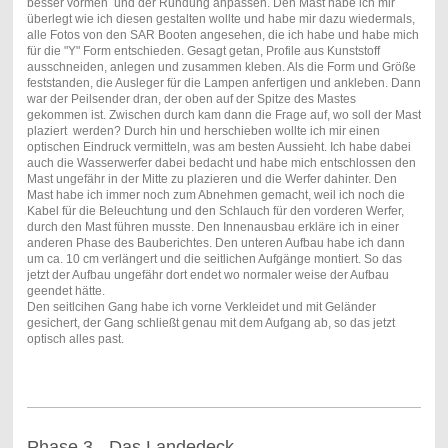
besser vormen und der Rundung anpassen. Den Mast habe ich mir
überlegt wie ich diesen gestalten wollte und habe mir dazu wiedermals,
alle Fotos von den SAR Booten angesehen, die ich habe und habe mich
für die "Y" Form entschieden. Gesagt getan, Profile aus Kunststoff
ausschneiden, anlegen und zusammen kleben. Als die Form und Größe
feststanden, die Ausleger für die Lampen anfertigen und ankleben. Dann
war der Peilsender dran, der oben auf der Spitze des Mastes
gekommen ist. Zwischen durch kam dann die Frage auf, wo soll der Mast
plaziert werden? Durch hin und herschieben wollte ich mir einen
optischen Eindruck vermitteln, was am besten Aussieht. Ich habe dabei
auch die Wasserwerfer dabei bedacht und habe mich entschlossen den
Mast ungefähr in der Mitte zu plazieren und die Werfer dahinter. Den
Mast habe ich immer noch zum Abnehmen gemacht, weil ich noch die
Kabel für die Beleuchtung und den Schlauch für den vorderen Werfer,
durch den Mast führen musste. Den Innenausbau erkläre ich in einer
anderen Phase des Bauberichtes. Den unteren Aufbau habe ich dann
um ca. 10 cm verlängert und die seitlichen Aufgänge montiert. So das
jetzt der Aufbau ungefähr dort endet wo normaler weise der Aufbau
geendet hätte.
Den seitlcihen Gang habe ich vorne Verkleidet und mit Geländer
gesichert, der Gang schließt genau mit dem Aufgang ab, so das jetzt
optisch alles past.
Phase 3 - Das Landedeck