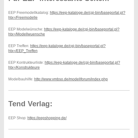
EEP Freemodellkatalog:
https://eep-kataloge.de/cgi-bin/baseportal.pl?
htx=/Freemodelle
EEP Modelwünsche:
https://eep-kataloge.de/cgi-bin/baseportal.pl?
htx=/Modellwuensche
EEP Treffen:
https://eep-kataloge.de/cgi-bin/baseportal.pl?
htx=/EEP_Treffen
EEP Kontrukteurliste:
https://eep-kataloge.de/cgi-bin/baseportal.pl?
htx=/Konstrukteure
Modelbauhilfe:
http://www.vmbso.de/modellforum/index.php
Tend Verlag:
EEP Shop:
https://eepshopping.de/