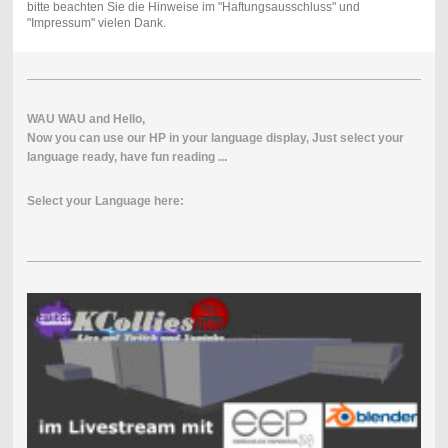
bitte beachten Sie die Hinweise im "Haftungsausschluss" und
"Impressum" vielen Dank.
WAU
WAU
and
Hello
,
Now
you
can use our
HP
in
your
l
anguage
display
,
Just
select
your
language
ready
, have fun
reading
...
Select your Language here: