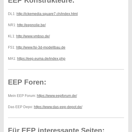
EEP Konstrukteure:
DL1:
http://ickemedia.square7.ch/index.html
NR1:
http://eepnolie.be/
KL1:
http://www.vmbso.de/
FS1:
http://www.fsi-3d-modellbau.de
MA1:
https://eep.euma.de/index.php
EEP Foren:
Mein EEP Forum:
https://www.eepforum.de/
Das EEP Depo:
https://www.das-eep-depot.de/
Für EEP interessante Seiten: