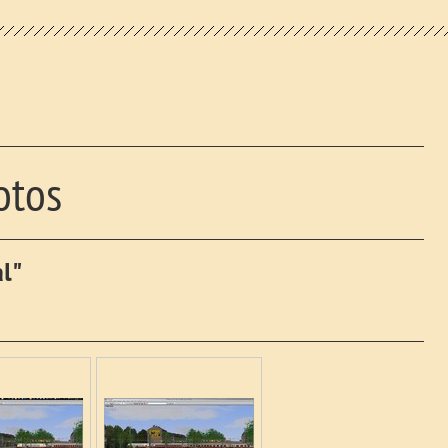
otos
l"