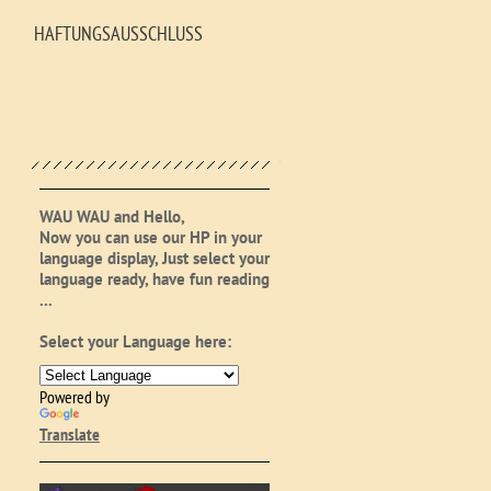
HAFTUNGSAUSSCHLUSS
WAU
WAU
and
Hello
,
Now
you
can use our
HP
in
your
l
anguage
display
,
Just
select
your
language
ready
, have fun
reading
...
Select your Language here:
Powered by
Translate