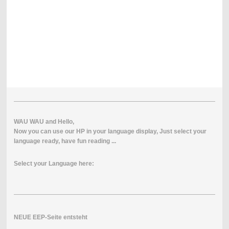
WAU
WAU
and
Hello
,
Now
you
can use our
HP
in
your
l
anguage
display
,
Just
select
your
language
ready
, have fun
reading
...
Select your Language here:
NEUE EEP-Seite entsteht